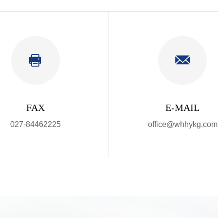
FAX
E-MAIL
027-84462225
office@whhykg.com