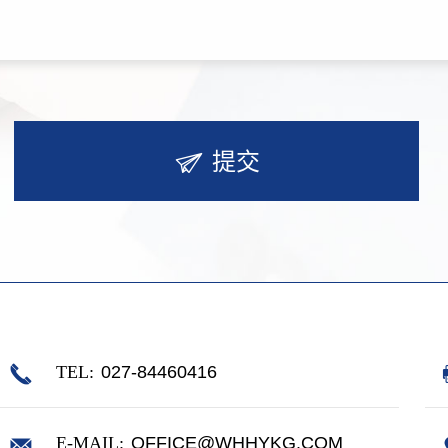
提交
TEL:
027-84460416
E-MAIL:
OFFICE@WHHYKG.COM