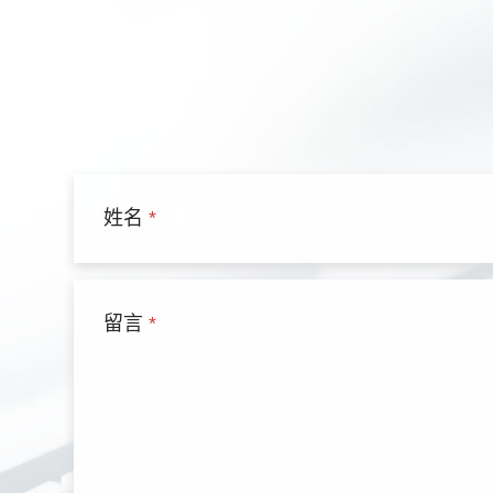
姓名
*
留言
*